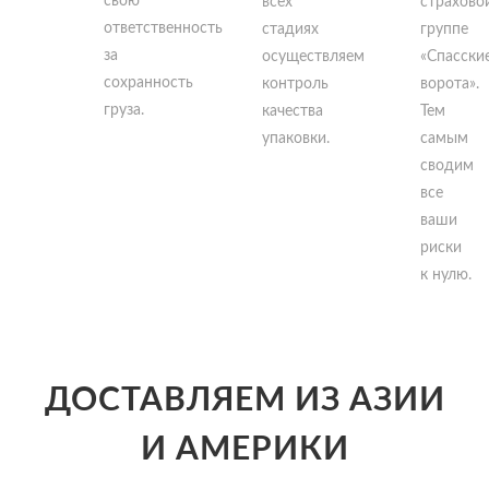
свою
всех
страхово
ответственность
стадиях
группе
за
осуществляем
«Спасски
сохранность
контроль
ворота».
груза.
качества
Тем
упаковки.
самым
сводим
все
ваши
риски
к нулю.
ДОСТАВЛЯЕМ ИЗ АЗИИ
И АМЕРИКИ