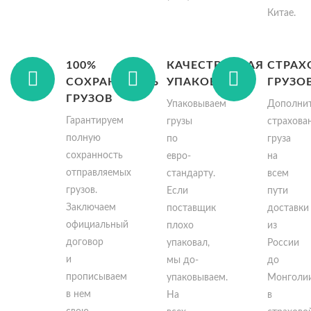
Китае.
100%
КАЧЕСТВЕННАЯ
СТРАХ
СОХРАННОСТЬ
УПАКОВКА
ГРУЗО
ГРУЗОВ
Упаковываем
Дополнит
Гарантируем
грузы
страхова
полную
по
груза
сохранность
евро-
на
отправляемых
стандарту.
всем
грузов.
Если
пути
Заключаем
поставщик
доставки
официальный
плохо
из
договор
упаковал,
России
и
мы до-
до
прописываем
упаковываем.
Монголи
в нем
На
в