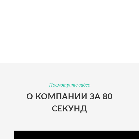
ШЕСТИЛЕТНИЙ
ОПЫТ
Более 6 лет доставляем международные грузы: от чая
до фюзеляжей самолета. Знаем все тонкости работы с
Монголией.
Посмотрите видео
О КОМПАНИИ ЗА 80
СЕКУНД