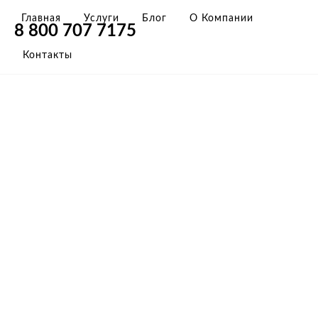
Главная
Услуги
Блог
О Компании
8 800 707 7175
Контакты
ДОСТАВКА ГРУЗОВ
ИЗ МОНГОЛИИ В
РОССИЮ ОТ 3 ДНЕЙ
c прохождением таможни и гарантией
сроков