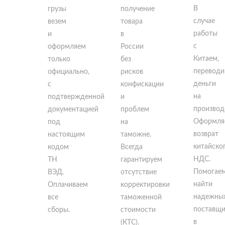
В
грузы
получение
случае
везем
товара
работы
и
в
с
оформляем
России
Китаем,
только
без
перевод
официально,
рисков
деньги
с
конфискации
на
подтвержденной
и
производ
документацией
проблем
Оформля
под
на
возврат
настоящим
таможне.
китайско
кодом
Всегда
НДС.
ТН
гарантируем
Помогае
ВЭД.
отсутствие
найти
Оплачиваем
корректировки
надежны
все
таможенной
поставщи
сборы.
стоимости
в
(КТС).