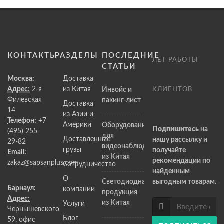
КОНТАКТЫ
РАЗДЕЛЫ
ПОСЛЕДНИЕ
ЛЕТ РАБОТЫ
СТАТЬИ
Москва:
Доставка
Адрес:
2-я
из Китая
Инвойс и
КЛИЕНТОВ
Филевская
пакинг-лист
Доставка
14
из Азии и
Телефон:
+7
Америки
Оборудование
Подпишитесь
на
(495) 255-
для
Доставленные
нашу рассылку и
29-82
видеонаблюдения
грузы
получайте
Email:
из Китая
рекомендации по
zakaz@sapsanplus.com
Сотрудничество
найденным
О
Светодиодная
выгодным товарам.
Барнаул:
компании
продукция
Адрес:
из Китая
Услуги
Чернышевского
Блог
59, офис