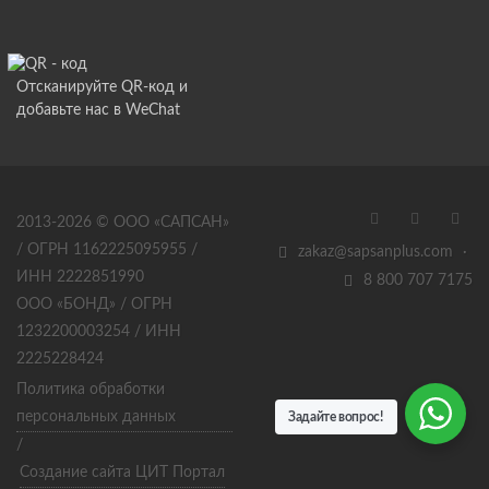
Отсканируйте QR-код и
добавьте нас в WeChat
2013-2026 © ООО «САПСАН»
/ ОГРН 1162225095955 /
zakaz@sapsanplus.com
·
ИНН 2222851990
8 800 707 7175
ООО «БОНД» / ОГРН
1232200003254 / ИНН
2225228424
Политика обработки
персональных данных
Задайте вопрос!
/
Создание сайта ЦИТ Портал