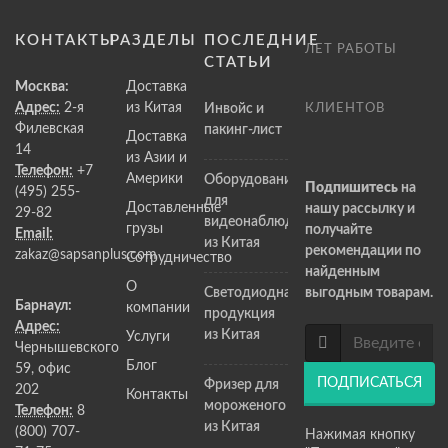
КОНТАКТЫ
РАЗДЕЛЫ
ПОСЛЕДНИЕ
ЛЕТ РАБОТЫ
СТАТЬИ
Москва:
Доставка
Адрес:
2-я
из Китая
Инвойс и
КЛИЕНТОВ
Филевская
пакинг-лист
Доставка
14
из Азии и
Телефон:
+7
Америки
Оборудование
Подпишитесь
на
(495) 255-
для
Доставленные
нашу рассылку и
29-82
видеонаблюдения
грузы
получайте
Email:
из Китая
рекомендации по
zakaz@sapsanplus.com
Сотрудничество
найденным
О
Светодиодная
выгодным товарам.
Барнаул:
компании
продукция
Адрес:
из Китая
Услуги
Чернышевского
Блог
59, офис
ПОДПИСАТЬСЯ
Фризер для
202
Контакты
мороженого
Телефон:
8
из Китая
(800) 707-
Нажимая кнопку