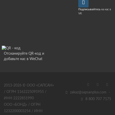
Подписывайтесь
на нас в
VK
Отсканируйте QR-код и
добавьте нас в WeChat
2013-2026 © ООО «САПСАН»
/ ОГРН 1162225095955 /
zakaz@sapsanplus.com
·
ИНН 2222851990
8 800 707 7175
ООО «БОНД» / ОГРН
1232200003254 / ИНН