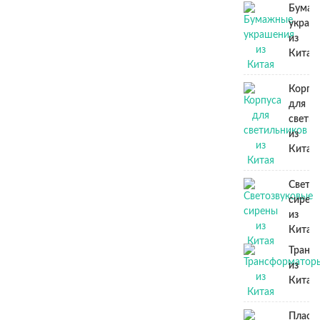
Бумаж
украш
из
Китая
Корпу
для
свети
из
Китая
Свето
сирен
из
Китая
Транс
из
Китая
Пласт