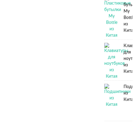
бутыл
My
Bottle
из
Китая
Клави
для
ноутб
из
Китая
Подши
из
Китая