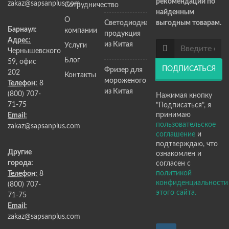
рекомендации по
zakaz@sapsanplus.com
Сотрудничество
найденным
О
Светодиодная
выгодным товарам.
Барнаул:
компании
продукция
Адрес:
из Китая
Услуги
Чернышевского
Блог
59, офис
ПОДПИСАТЬСЯ
Фризер для
202
Контакты
мороженого
Телефон:
8
из Китая
(800) 707-
Нажимая кнопку
71-75
"Подписаться", я
принимаю
Email:
пользовательское
zakaz@sapsanplus.com
соглашение
и
подтверждаю, что
Другие
ознакомлен и
города:
согласен с
политикой
Телефон:
8
конфиденциальности
(800) 707-
этого сайта.
71-75
Email:
zakaz@sapsanplus.com