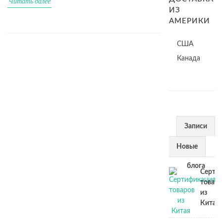
Читать далее
ИЗ
АМЕРИКИ
США
Канада
Записи
из
Новые
блога
Серти
товар
из
Китая