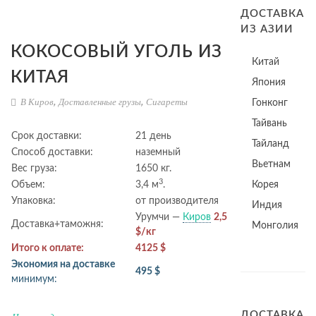
ДОСТАВКА
ИЗ АЗИИ
КОКОСОВЫЙ УГОЛЬ ИЗ
Китай
КИТАЯ
Япония
В Киров
,
Доставленные грузы
,
Сигареты
Гонконг
Тайвань
Срок доставки:
21 день
Тайланд
Способ доставки:
наземный
Вьетнам
Вес груза:
1650 кг.
3
Объем:
3,4 м
.
Корея
Упаковка:
от производителя
Индия
Урумчи —
Киров
2,5
Доставка+таможня:
Монголия
$/кг
Итого к оплате:
4125 $
Экономия на доставке
495 $
минимум:
ДОСТАВКА