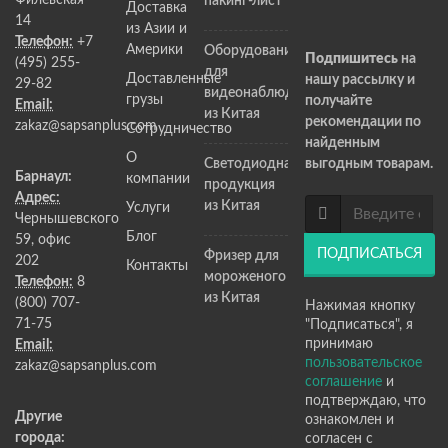
Филевская
пакинг-лист
Доставка
14
из Азии и
Телефон:
+7
Америки
Оборудование
Подпишитесь
на
(495) 255-
для
Доставленные
нашу рассылку и
29-82
видеонаблюдения
грузы
получайте
Email:
из Китая
рекомендации по
zakaz@sapsanplus.com
Сотрудничество
найденным
О
Светодиодная
выгодным товарам.
Барнаул:
компании
продукция
Адрес:
из Китая
Услуги
Чернышевского
Блог
59, офис
ПОДПИСАТЬСЯ
Фризер для
202
Контакты
мороженого
Телефон:
8
из Китая
(800) 707-
Нажимая кнопку
71-75
"Подписаться", я
принимаю
Email:
пользовательское
zakaz@sapsanplus.com
соглашение
и
подтверждаю, что
Другие
ознакомлен и
города:
согласен с