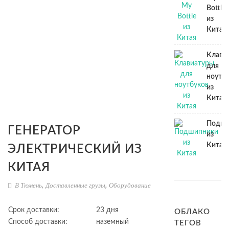
Bottle
из
Китая
Клави
для
ноутб
из
Китая
Подши
ГЕНЕРАТОР
из
Китая
ЭЛЕКТРИЧЕСКИЙ ИЗ
КИТАЯ
В Тюмень
,
Доставленные грузы
,
Оборудование
Срок доставки:
23 дня
ОБЛАКО
Способ доставки:
наземный
ТЕГОВ