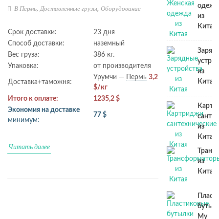
одежд
В Пермь
,
Доставленные грузы
,
Оборудование
из
Китая
Срок доставки:
23 дня
Способ доставки:
наземный
Заряд
Вес груза:
386 кг.
устрой
Упаковка:
от производителя
из
Урумчи —
Пермь
3,2
Китая
Доставка+таможня:
$/кг
Итого к оплате:
1235,2 $
Картр
Экономия на доставке
77 $
сантех
минимум:
из
Китая
Читать далее
Транс
из
Китая
Пласт
бутыл
My