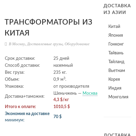
ДОСТАВКА
ИЗ АЗИИ
ТРАНСФОРМАТОРЫ ИЗ
Китай
КИТАЯ
Япония
В Москву
,
Доставленные грузы
,
Оборудование
Гонконг
Тайвань
Срок доставки:
25 дней
Тайланд
Способ доставки:
наземный
Вьетнам
Вес груза:
235 кг.
3
Объем:
0,9 м
.
Корея
Упаковка:
от производителя
Индия
Шеньчжень —
Москва
Доставка+таможня:
Монголия
4,3 $/кг
Итого к оплате:
1010,5 $
Экономия на доставке
70 $
минимум:
ДОСТАВКА