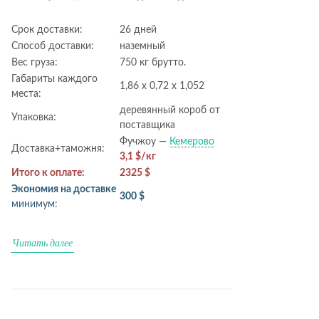
Срок доставки:
26 дней
Способ доставки:
наземный
Вес груза:
750 кг брутто.
Габариты каждого
1,86 х 0,72 х 1,052
места:
деревянный короб от
Упаковка:
поставщика
Фучжоу —
Кемерово
Доставка+таможня:
3,1 $/кг
Итого к оплате:
2325 $
Экономия на доставке
300 $
минимум:
Читать далее