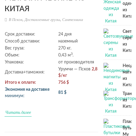
одежд
КИТАЯ
из
Китая
В Псков
,
Доставленные грузы
,
Сантехника
Свето
Срок доставки:
24 дня
сирен
Способ доставки:
наземный
из
Вес груза:
270 кг.
Китая
3
Объем:
0,43 м
.
Упаковка:
от производителя
Неоди
Урумчи — Псков
2,8
Доставка+таможня:
магни
$/кг
из
Итого к оплате:
756 $
Китая
Экономия на доставке
81 $
Транс
минимум:
из
Китая
Читать далее
Пласт
бутыл
My