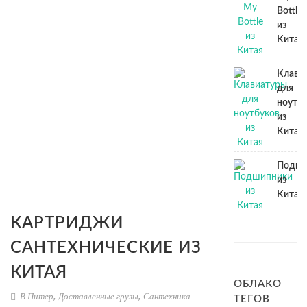
Bottle
из
Китая
Клави
для
ноутб
из
Китая
Подши
из
Китая
КАРТРИДЖИ
САНТЕХНИЧЕСКИЕ ИЗ
КИТАЯ
ОБЛАКО
В Питер
,
Доставленные грузы
,
Сантехника
ТЕГОВ