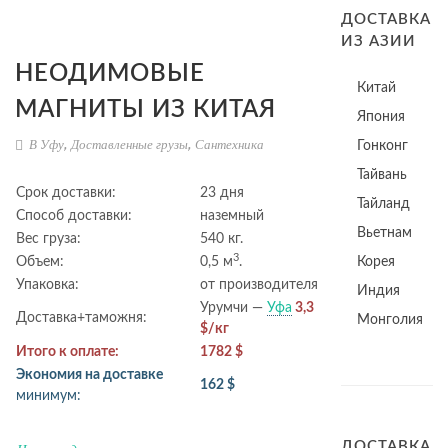
ДОСТАВКА
ИЗ АЗИИ
НЕОДИМОВЫЕ
Китай
МАГНИТЫ ИЗ КИТАЯ
Япония
В Уфу
,
Доставленные грузы
,
Сантехника
Гонконг
Тайвань
Срок доставки:
23 дня
Тайланд
Способ доставки:
наземный
Вьетнам
Вес груза:
540 кг.
3
Объем:
0,5 м
.
Корея
Упаковка:
от производителя
Индия
Урумчи —
Уфа
3,3
Доставка+таможня:
Монголия
$/кг
Итого к оплате:
1782 $
Экономия на доставке
162 $
минимум:
ДОСТАВКА