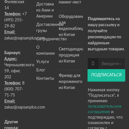
Филевская
пакинг-лист
Доставка
14
из Азии и
Телефон:
+7
Америки
Оборудование
Подпишитесь
на
(495) 255-
для
Доставленные
нашу рассылку и
29-82
видеонаблюдения
грузы
получайте
Email:
из Китая
рекомендации по
zakaz@sapsanplus.com
Сотрудничество
найденным
О
Светодиодная
выгодным товарам.
Барнаул:
компании
продукция
Адрес:
из Китая
Услуги
Чернышевского
Блог
59, офис
ПОДПИСАТЬСЯ
Фризер для
202
Контакты
мороженого
Телефон:
8
из Китая
(800) 707-
Нажимая кнопку
71-75
"Подписаться", я
принимаю
Email:
пользовательское
zakaz@sapsanplus.com
соглашение
и
подтверждаю, что
Другие
ознакомлен и
города:
согласен с